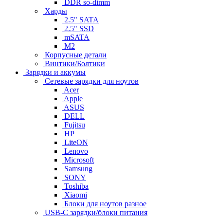
DDR so-dimm
Харды
2.5" SATA
2.5" SSD
mSATA
M2
Корпусные детали
Винтики/Болтики
Зарядки и аккумы
Сетевые зарядки для ноутов
Acer
Apple
ASUS
DELL
Fujitsu
HP
LiteON
Lenovo
Microsoft
Samsung
SONY
Toshiba
Xiaomi
Блоки для ноутов разное
USB-C зарядки/блоки питания