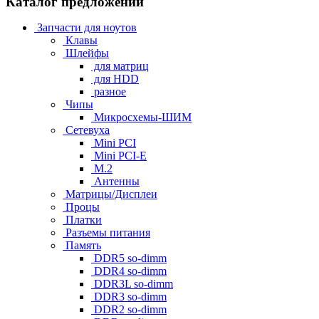
Каталог предложений
Запчасти для ноутов
Клавы
Шлейфы
для матриц
для HDD
разное
Чипы
Микросхемы-ШИМ
Сетевуха
Mini PCI
Mini PCI-E
M.2
Антенны
Матрицы/Дисплеи
Процы
Платки
Разъемы питания
Память
DDR5 so-dimm
DDR4 so-dimm
DDR3L so-dimm
DDR3 so-dimm
DDR2 so-dimm