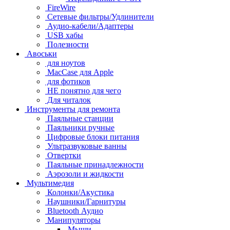
FireWire
Сетевые фильтры/Удлинители
Аудио-кабели/Адаптеры
USB хабы
Полезности
Авоськи
для ноутов
MacCase для Apple
для фотиков
НЕ понятно для чего
Для читалок
Инструменты для ремонта
Паяльные станции
Паяльники ручные
Цифровые блоки питания
Ультразвуковые ванны
Отвертки
Паяльные принадлежности
Аэрозоли и жидкости
Мультимедия
Колонки/Акустика
Наушники/Гарнитуры
Bluetooth Аудио
Манипуляторы
Мыши