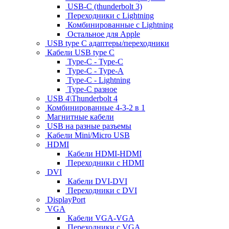
USB-C (thunderbolt 3)
Переходники с Lightning
Комбинированные с Lightning
Остальное для Apple
USB type C адаптеры/переходники
Кабели USB type C
Type-C - Type-C
Type-C - Type-A
Type-C - Lightning
Type-C разное
USB 4\Thunderbolt 4
Комбинированные 4-3-2 в 1
Магнитные кабели
USB на разные разъемы
Кабели Mini/Micro USB
HDMI
Кабели HDMI-HDMI
Переходники с HDMI
DVI
Кабели DVI-DVI
Переходники с DVI
DisplayPort
VGA
Кабели VGA-VGA
Переходники с VGA