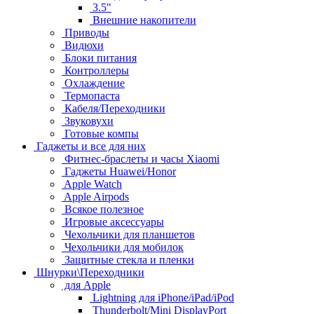
3.5"
Внешние накопители
Приводы
Видюхи
Блоки питания
Контроллеры
Охлаждение
Термопаста
Кабеля/Переходники
Звуковухи
Готовые компы
Гаджеты и все для них
Фитнес-браслеты и часы Xiaomi
Гаджеты Huawei/Honor
Apple Watch
Apple Airpods
Всякое полезное
Игровые аксессуары
Чехольчики для планшетов
Чехольчики для мобилок
Защитные стекла и пленки
Шнурки\Переходники
для Apple
Lightning для iPhone/iPad/iPod
Thunderbolt/Mini DisplayPort