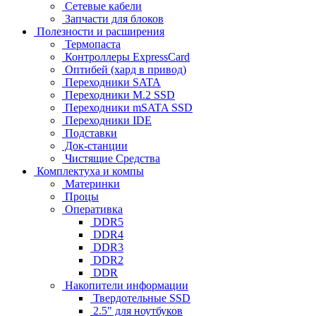
Сетевые кабели
Запчасти для блоков
Полезности и расширения
Термопаста
Контроллеры ExpressCard
Оптибей (хард в привод)
Переходники SATA
Переходники M.2 SSD
Переходники mSATA SSD
Переходники IDE
Подставки
Док-станции
Чистящие Средства
Комплектуха и компы
Материнки
Процы
Оперативка
DDR5
DDR4
DDR3
DDR2
DDR
Накопители информации
Твердотельные SSD
2.5" для ноутбуков