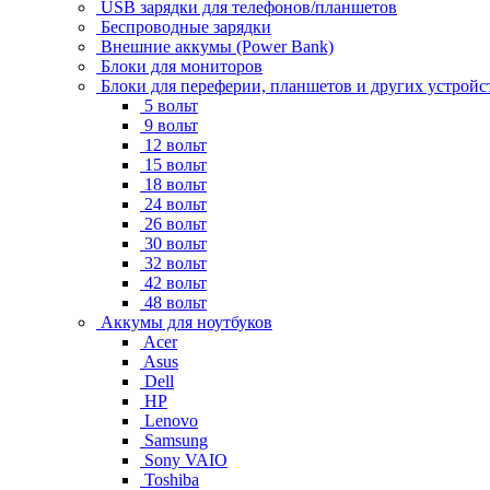
USB зарядки для телефонов/планшетов
Беспроводные зарядки
Внешние аккумы (Power Bank)
Блоки для мониторов
Блоки для переферии, планшетов и других устройс
5 вольт
9 вольт
12 вольт
15 вольт
18 вольт
24 вольт
26 вольт
30 вольт
32 вольт
42 вольт
48 вольт
Аккумы для ноутбуков
Acer
Asus
Dell
HP
Lenovo
Samsung
Sony VAIO
Toshiba