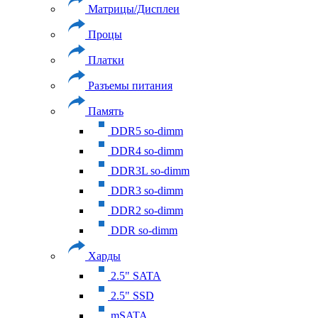
Матрицы/Дисплеи
Процы
Платки
Разъемы питания
Память
DDR5 so-dimm
DDR4 so-dimm
DDR3L so-dimm
DDR3 so-dimm
DDR2 so-dimm
DDR so-dimm
Харды
2.5" SATA
2.5" SSD
mSATA