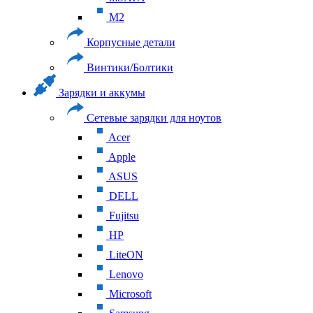
M2
Корпусные детали
Винтики/Болтики
Зарядки и аккумы
Сетевые зарядки для ноутов
Acer
Apple
ASUS
DELL
Fujitsu
HP
LiteON
Lenovo
Microsoft