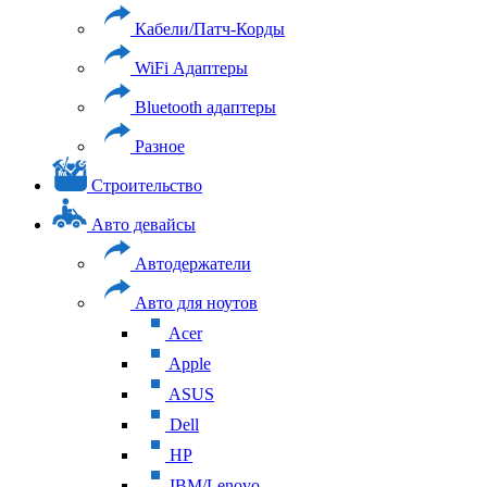
Кабели/Патч-Корды
WiFi Адаптеры
Bluetooth адаптеры
Разное
Строительство
Авто девайсы
Автодержатели
Авто для ноутов
Acer
Apple
ASUS
Dell
HP
IBM/Lenovo