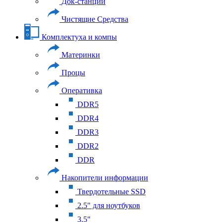
Док-станции
Чистящие Средства
Комплектуха и компы
Материнки
Процы
Оперативка
DDR5
DDR4
DDR3
DDR2
DDR
Накопители информации
Твердотельные SSD
2.5" для ноутбуков
3.5"