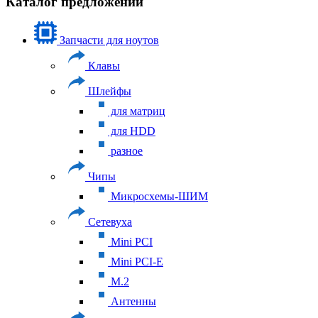
Каталог предложений
Запчасти для ноутов
Клавы
Шлейфы
для матриц
для HDD
разное
Чипы
Микросхемы-ШИМ
Сетевуха
Mini PCI
Mini PCI-E
M.2
Антенны