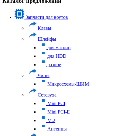
Каталог предложений
Запчасти для ноутов
Клавы
Шлейфы
для матриц
для HDD
разное
Чипы
Микросхемы-ШИМ
Сетевуха
Mini PCI
Mini PCI-E
M.2
Антенны