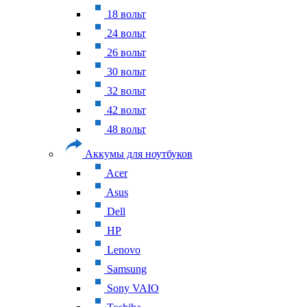
18 вольт
24 вольт
26 вольт
30 вольт
32 вольт
42 вольт
48 вольт
Аккумы для ноутбуков
Acer
Asus
Dell
HP
Lenovo
Samsung
Sony VAIO