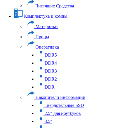
Чистящие Средства
Комплектуха и компы
Материнки
Процы
Оперативка
DDR5
DDR4
DDR3
DDR2
DDR
Накопители информации
Твердотельные SSD
2.5" для ноутбуков
3.5"