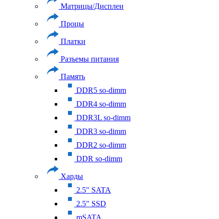
Матрицы/Дисплеи
Процы
Платки
Разъемы питания
Память
DDR5 so-dimm
DDR4 so-dimm
DDR3L so-dimm
DDR3 so-dimm
DDR2 so-dimm
DDR so-dimm
Харды
2.5" SATA
2.5" SSD
mSATA