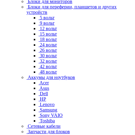
Блоки для мониторов
Блоки для переферии, планшетов и других
устройств
5 вольт
9 вольт
12 вольт
15 вольт
18 вольт
24 вольт
26 вольт
30 вольт
32 вольт
42 вольт
48 вольт
Аккумы для ноутбуков
Acer
Asus
Dell
HP
Lenovo
Samsung
Sony VAIO
Toshiba
Сетевые кабели
Запчасти для блоков