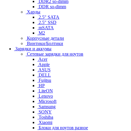
DDR2 so-dimm
DDR so-dimm
Харды
2.5" SATA
2.5" SSD
mSATA
M2
Корпусные детали
Винтики/Болтики
Зарядки и аккумы
Сетевые зарядки для ноутов
Acer
Apple
ASUS
DELL
Fujitsu
HP
LiteON
Lenovo
Microsoft
Samsung
SONY
Toshiba
Xiaomi
Блоки для ноутов разное