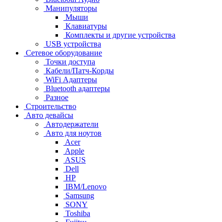
Манипуляторы
Мыши
Клавиатуры
Комплекты и другие устройства
USB устройства
Сетевое оборудование
Точки доступа
Кабели/Патч-Корды
WiFi Адаптеры
Bluetooth адаптеры
Разное
Строительство
Авто девайсы
Автодержатели
Авто для ноутов
Acer
Apple
ASUS
Dell
HP
IBM/Lenovo
Samsung
SONY
Toshiba