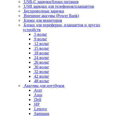
USB-C зарядки/блоки питания
USB зарядки для телефонов/планшетов
Беспроводные зарядки
Внешние аккумы (Power Bank)
Блоки для мониторов
Блоки для переферии, планшетов и других
устройств
5 вольт
9 вольт
12 вольт
15 вольт
18 вольт
24 вольт
26 вольт
30 вольт
32 вольт
42 вольт
48 вольт
Аккумы для ноутбуков
Acer
Asus
Dell
HP
Lenovo
Samsung