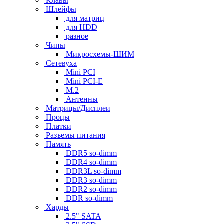
Клавы
Шлейфы
для матриц
для HDD
разное
Чипы
Микросхемы-ШИМ
Сетевуха
Mini PCI
Mini PCI-E
M.2
Антенны
Матрицы/Дисплеи
Процы
Платки
Разъемы питания
Память
DDR5 so-dimm
DDR4 so-dimm
DDR3L so-dimm
DDR3 so-dimm
DDR2 so-dimm
DDR so-dimm
Харды
2.5" SATA