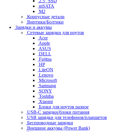
2.5" SSD
mSATA
M2
Корпусные детали
Винтики/Болтики
Зарядки и аккумы
Сетевые зарядки для ноутов
Acer
Apple
ASUS
DELL
Fujitsu
HP
LiteON
Lenovo
Microsoft
Samsung
SONY
Toshiba
Xiaomi
Блоки для ноутов разное
USB-C зарядки/блоки питания
USB зарядки для телефонов/планшетов
Беспроводные зарядки
Внешние аккумы (Power Bank)