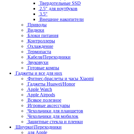
Твердотельные SSD
2.5" для ноутбуков
3.5"
Внешние накопители
Приводы
Видюхи
Блоки питания
Контроллеры
Охлаждение
Термопаста
Кабеля/Переходники
Звуковухи
Готовые компы
Гаджеты и все для них
Фитнес-браслеты и часы Xiaomi
Гаджеты Huawei/Honor
Apple Watch
Apple Airpods
Всякое полезное
Игровые аксессуары
Чехольчики для планшетов
Чехольчики для мобилок
Защитные стекла и пленки
Шнурки\Переходники
для Apple