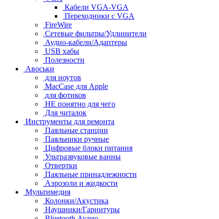
Кабели VGA-VGA
Переходники с VGA
FireWire
Сетевые фильтры/Удлинители
Аудио-кабели/Адаптеры
USB хабы
Полезности
Авоськи
для ноутов
MacCase для Apple
для фотиков
НЕ понятно для чего
Для читалок
Инструменты для ремонта
Паяльные станции
Паяльники ручные
Цифровые блоки питания
Ультразвуковые ванны
Отвертки
Паяльные принадлежности
Аэрозоли и жидкости
Мультимедия
Колонки/Акустика
Наушники/Гарнитуры
Bluetooth Аудио