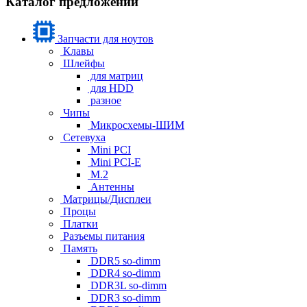
Каталог предложений
Запчасти для ноутов
Клавы
Шлейфы
для матриц
для HDD
разное
Чипы
Микросхемы-ШИМ
Сетевуха
Mini PCI
Mini PCI-E
M.2
Антенны
Матрицы/Дисплеи
Процы
Платки
Разъемы питания
Память
DDR5 so-dimm
DDR4 so-dimm
DDR3L so-dimm
DDR3 so-dimm