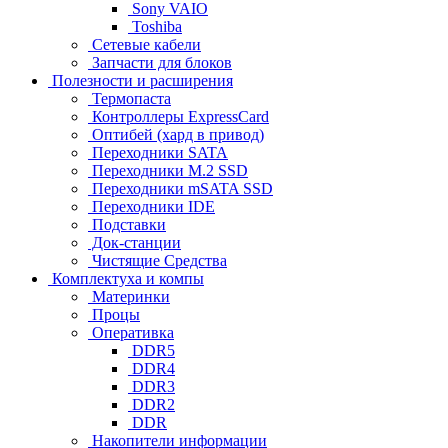
Sony VAIO
Toshiba
Сетевые кабели
Запчасти для блоков
Полезности и расширения
Термопаста
Контроллеры ExpressCard
Оптибей (хард в привод)
Переходники SATA
Переходники M.2 SSD
Переходники mSATA SSD
Переходники IDE
Подставки
Док-станции
Чистящие Средства
Комплектуха и компы
Материнки
Процы
Оперативка
DDR5
DDR4
DDR3
DDR2
DDR
Накопители информации